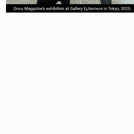
item
item
item
item
Item
0
1
2
3
1
of
4