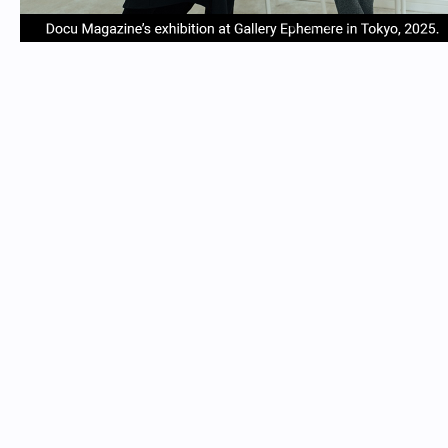
item
item
item
item
Item
0
1
2
3
1
of
4