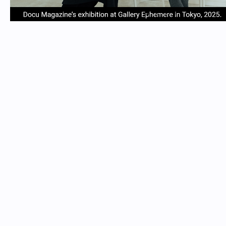
item
item
item
item
Item
0
1
2
3
1
of
4