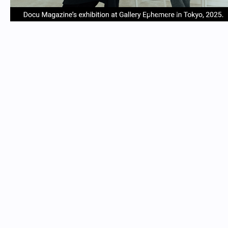
item
item
item
item
Item
0
1
2
3
1
of
4