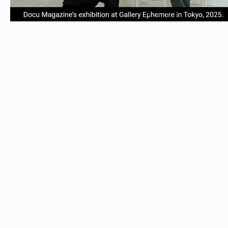
item
item
item
item
Item
0
1
2
3
1
of
4