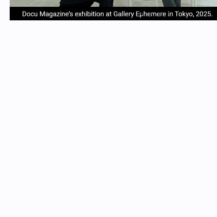
item
item
item
item
Item
0
1
2
3
1
of
4