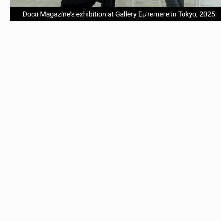
item
item
item
item
Item
0
1
2
3
1
of
4