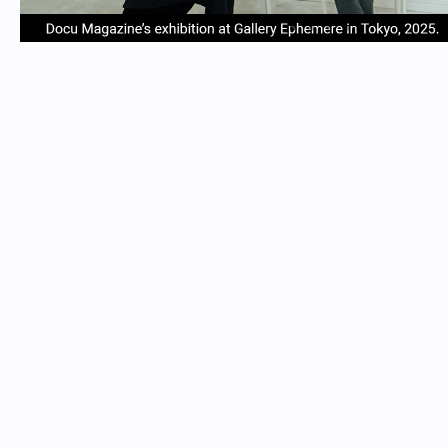
item
item
item
item
Item
0
1
2
3
1
of
4