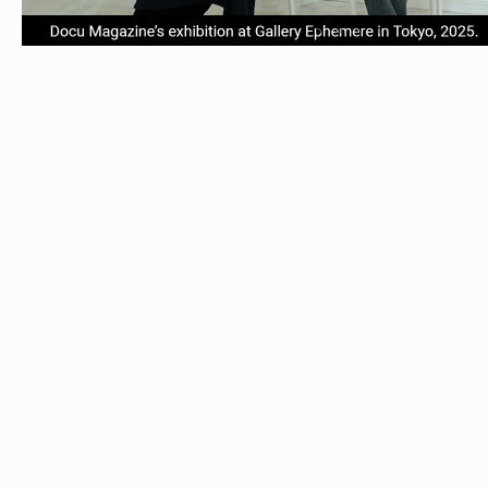
item
item
item
item
Item
0
1
2
3
1
of
4