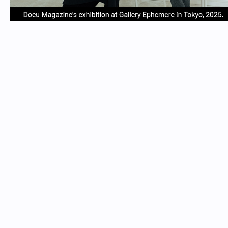
item
item
item
item
Item
0
1
2
3
1
of
4