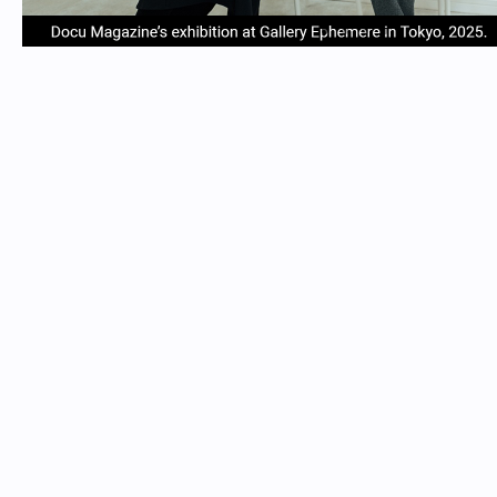
item
item
item
item
Item
0
1
2
3
1
of
4