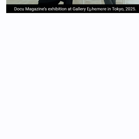
item
item
item
item
Item
0
1
2
3
1
of
4