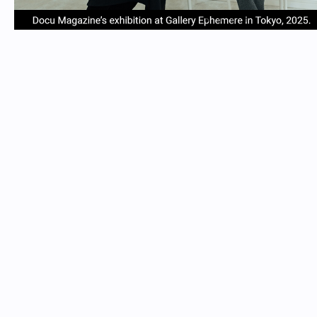
item
item
item
item
Item
0
1
2
3
1
of
4