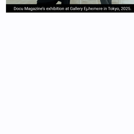
item
item
item
item
Item
0
1
2
3
1
of
4