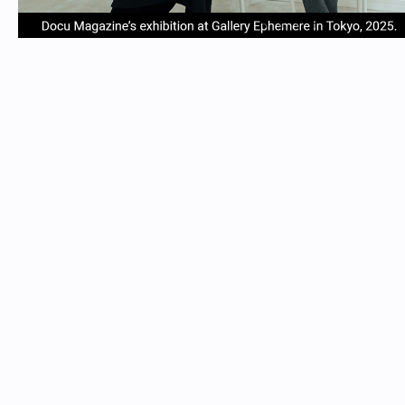
item
item
item
item
Item
0
1
2
3
1
of
4