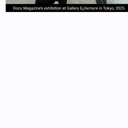
item
item
item
item
Item
0
1
2
3
1
of
4