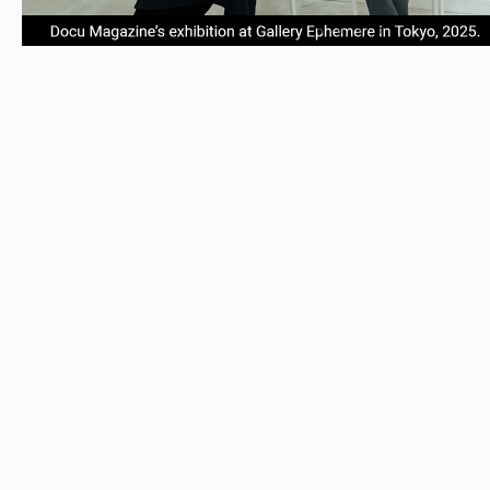
item
item
item
item
Item
0
1
2
3
1
of
4