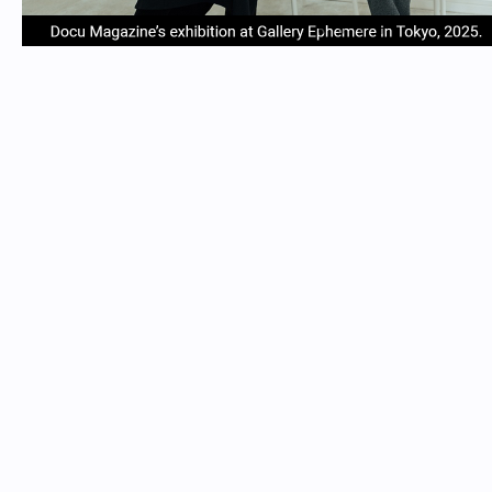
item
item
item
item
Item
0
1
2
3
1
of
4