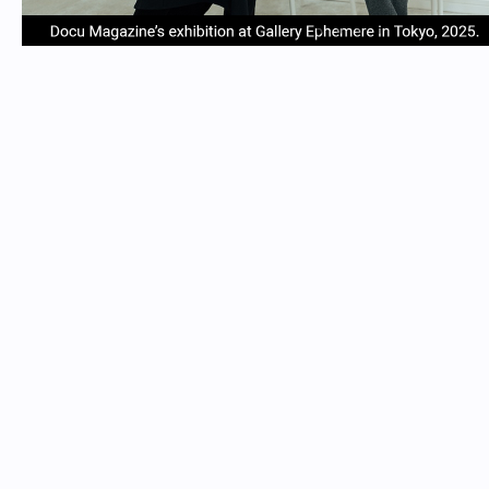
item
item
item
item
Item
0
1
2
3
1
of
4