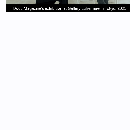
item
item
item
item
Item
0
1
2
3
1
of
4