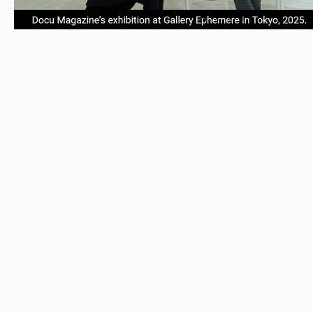
item
item
item
item
Item
0
1
2
3
1
of
4