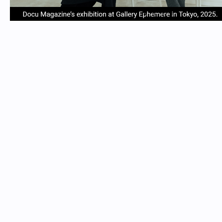
item
item
item
item
Item
0
1
2
3
1
of
4