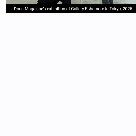
item
item
item
item
Item
0
1
2
3
1
of
4