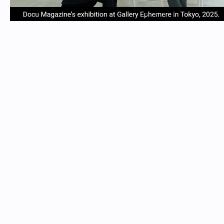
item
item
item
item
Item
0
1
2
3
1
of
4