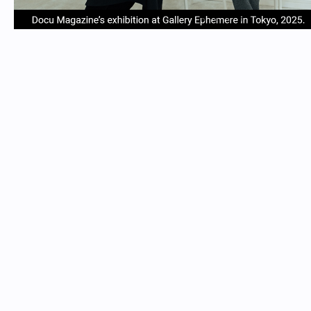
item
item
item
item
Item
0
1
2
3
1
of
4