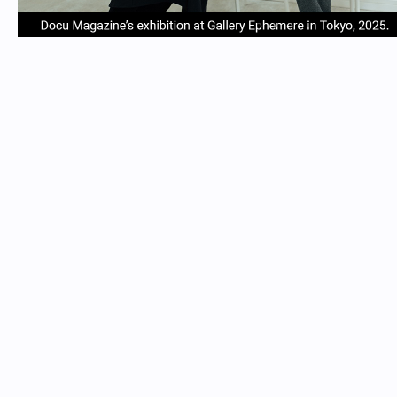
item
item
item
item
Item
0
1
2
3
1
of
4