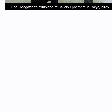
item
item
item
item
Item
0
1
2
3
1
of
4