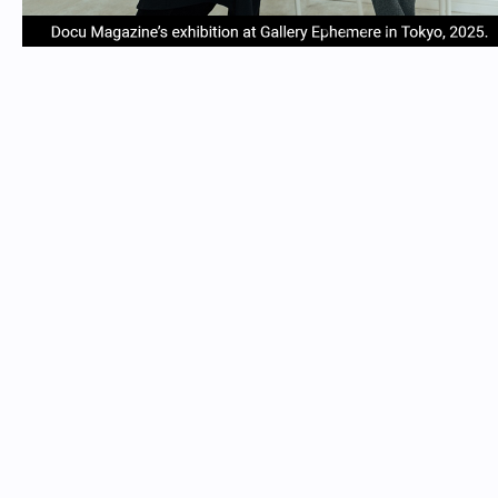
item
item
item
item
Item
0
1
2
3
1
of
4