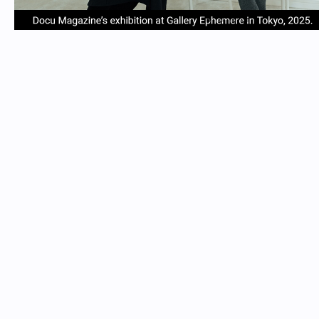
item
item
item
item
Item
0
1
2
3
1
of
4