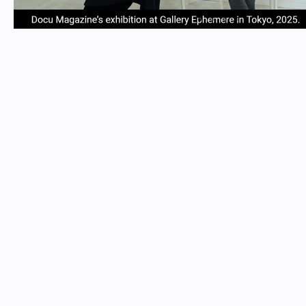
item
item
item
item
Item
0
1
2
3
1
of
4