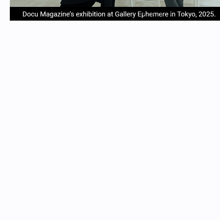
item
item
item
item
Item
0
1
2
3
1
of
4