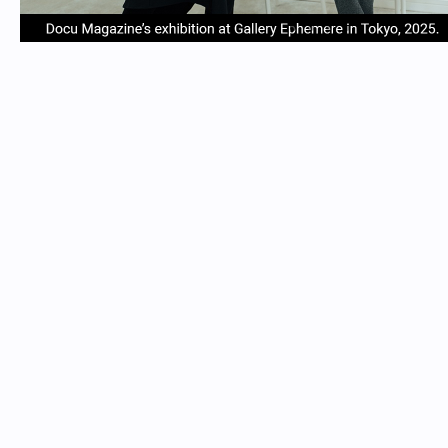
item
item
item
item
Item
0
1
2
3
1
of
4