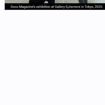
item
item
item
item
Item
0
1
2
3
1
of
4