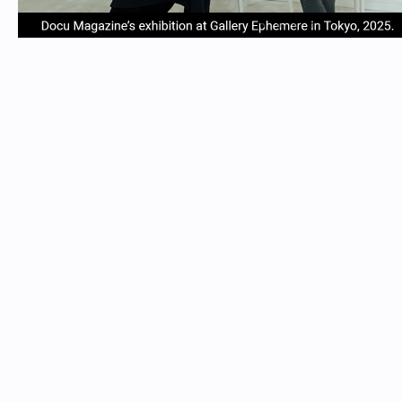
item
item
item
item
Item
0
1
2
3
1
of
4