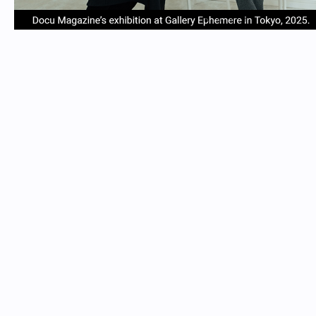
item
item
item
item
Item
0
1
2
3
1
of
4