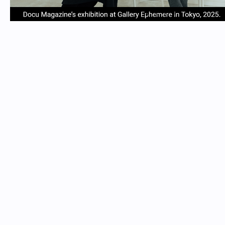
item
item
item
item
Item
0
1
2
3
1
of
4